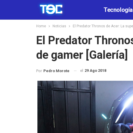
Tecnología
Home
Noticias
El Predator Thronos de Acer: La super
El Predator Thronos
de gamer [Galería]
el
29 Ago 2018
Por
Pedro Morote