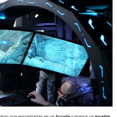
algo que encontrarías en un
Arcade
y menos un
mueble