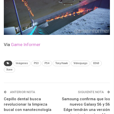
Vía
Game Informer
Imágenes
PS3
PS4
Tony Hawk
Videojuego
X360
Xone
ANTERIOR NOTA
SIGUIENTE NOTA
Cepillo dental busca
Samsung confirma que los
revolucionar la limpieza
nuevos Galaxy S6 y S6
bucal con nanotecnología
Edge tendrán una versión