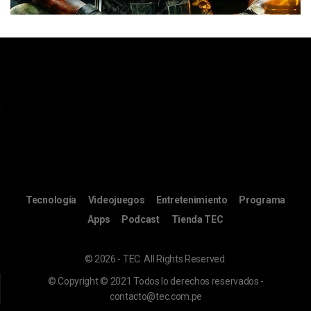
Tecnología
Videojuegos
Entretenimiento
Programa
Apps
Podcast
Tienda TEC
© 2026 - TEC. All Rights Reserved.
© Copyright © 2021 Todos lo derechos reservados -
contacto@tec.com.pe