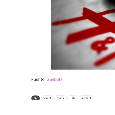
Fuente:
Genbeta
boicot
China
H&M
internet