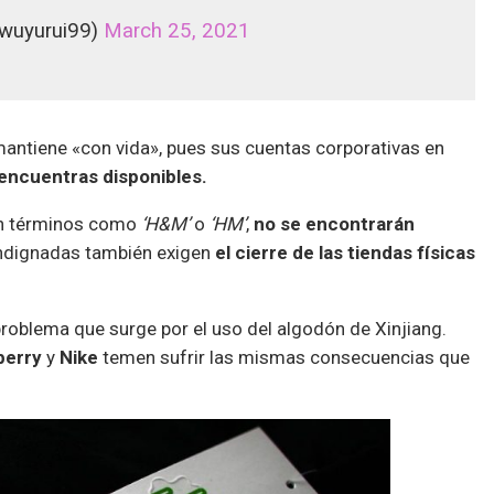
@wuyurui99)
March 25, 2021
 mantiene «con vida», pues sus cuentas corporativas en
encuentras disponibles.
can términos como
‘H&M’
o
‘HM’
,
no se encontrarán
ndignadas también exigen
el cierre de las tiendas físicas
problema que surge por el uso del algodón de Xinjiang.
berry
y
Nike
temen sufrir las mismas consecuencias que