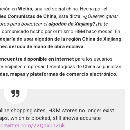
ación en
Weibo,
una red social china. Hecha por
el
udes Comunistas de China,
esta dicta:
«¿Quieren ganar
ores para boicotear el
algodón de Xinjiang?
¡Ya te
 un comunicado hecho por el mismo H&M hace meses. En
dejaría de usar algodón de la región China de Xinjiang.
nes del uso de mano de obra esclava.
encuentra disponible en internet
para los usuarios
 principales empresas tecnológicas de China se pusieran
as, mapas y plataformas de comercio electrónico.
line shopping sites, H&M stores no longer exist
s, which is blocked, still shows accurate
ic.twitter.com/22Q1xb1Zuk