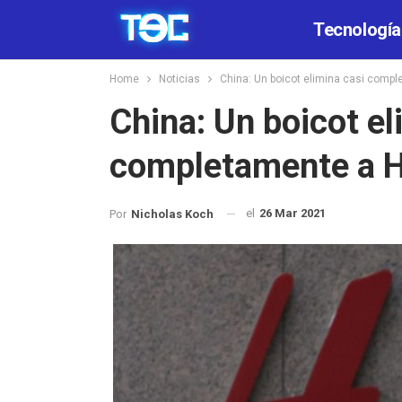
Tecnología
Home
Noticias
China: Un boicot elimina casi compl
China: Un boicot el
completamente a H
el
26 Mar 2021
Por
Nicholas Koch