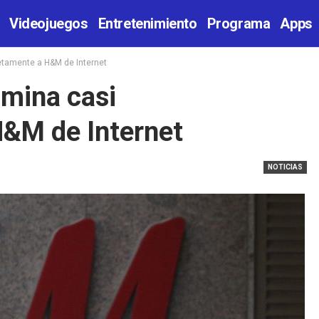
Videojuegos
Entretenimiento
Programa
Apps
etamente a H&M de Internet
imina casi
&M de Internet
NOTICIAS