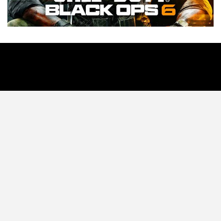
Tecnología
Videojuegos
Entretenimiento
Programa
Apps
Podcast
Tienda TEC
© 2026 - TEC. All Rights Reserved.
© Copyright © 2021 Todos lo derechos reservados -