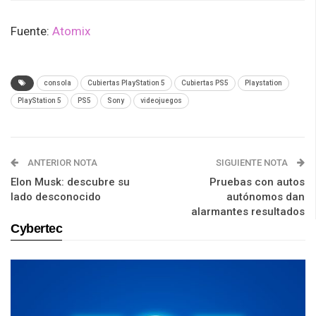
Fuente:
Atomix
consola
Cubiertas PlayStation 5
Cubiertas PS5
Playstation
PlayStation 5
PS5
Sony
videojuegos
ANTERIOR NOTA
SIGUIENTE NOTA
Elon Musk: descubre su
Pruebas con autos
lado desconocido
autónomos dan
alarmantes resultados
Cybertec