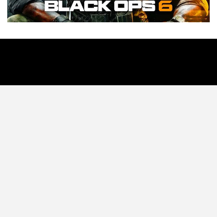
Tecnología
Videojuegos
Entretenimiento
Programa
Apps
Podcast
Tienda TEC
© 2026 - TEC. All Rights Reserved.
© Copyright © 2021 Todos lo derechos reservados -