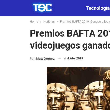
Tecnología
Home
Noticias
Premios BAFTA 2019: Conoce a los 
Premios BAFTA 201
videojuegos ganad
el
4 Abr 2019
Por
Matt Gómez