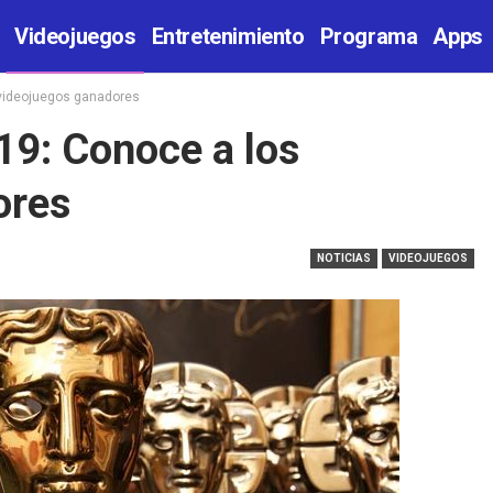
Videojuegos
Entretenimiento
Programa
Apps
videojuegos ganadores
9: Conoce a los
ores
NOTICIAS
VIDEOJUEGOS