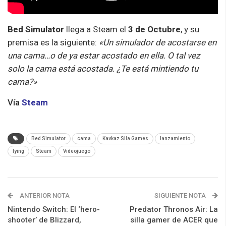
Bed Simulator
llega a Steam el
3 de Octubre
, y su
premisa es la siguiente:
«Un simulador de acostarse en
una cama…o de ya estar acostado en ella. O tal vez
solo la cama está acostada. ¿Te está mintiendo tu
cama?»
Vía
Steam
Bed Simulator
cama
Kavkaz Sila Games
lanzamiento
lying
Steam
Videojuego
ANTERIOR NOTA
SIGUIENTE NOTA
Nintendo Switch: El ‘hero-
Predator Thronos Air: La
shooter’ de Blizzard,
silla gamer de ACER que