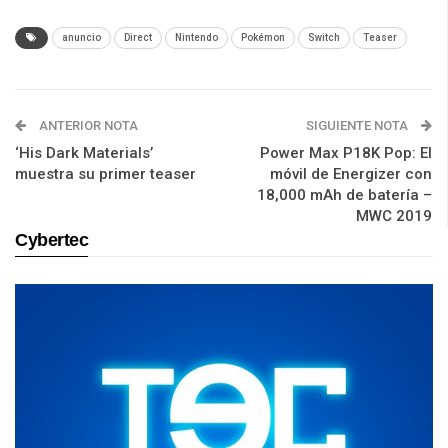
anuncio
Direct
Nintendo
Pokémon
Switch
Teaser
ANTERIOR NOTA
SIGUIENTE NOTA
‘His Dark Materials’
Power Max P18K Pop: El
muestra su primer teaser
móvil de Energizer con
18,000 mAh de batería –
MWC 2019
Cybertec