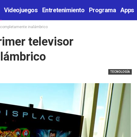
Videojuegos
Entretenimiento
Programa
Apps
or completamente inalámbrico
rimer televisor
lámbrico
TECNOLOGÍA