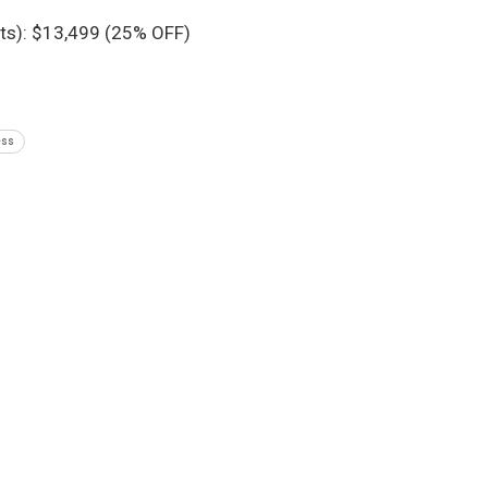
its): $13,499 (25% OFF)
ess
SIGUIENTE NOTA
Pokémon Concierge estrena trailer y se lanzará el
28 de diciembre en Netflix