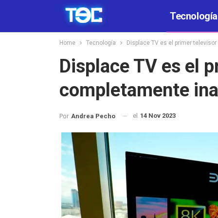
Tecnología
Home
Tecnología
Displace TV es el primer televis
Displace TV es el p
completamente ina
el
14 Nov 2023
Por
Andrea Pecho