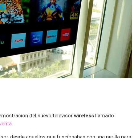
emostración del nuevo televisor
wireless
llamado
venta.
isor, desde aquellos que funcionaban con una perilla para