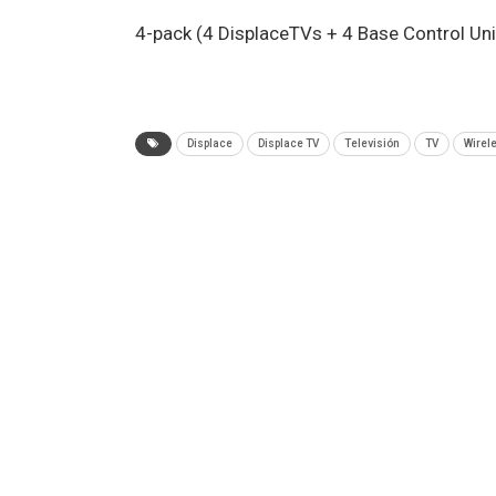
4-pack (4 DisplaceTVs + 4 Base Control Un
Displace
Displace TV
Televisión
TV
Wirel
ANTERIOR NOTA
¿Desaparecerán los anillos de Saturno en el
2025?