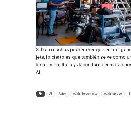
Si bien muchos podrían ver que la inteligenci
jets, lo cierto es que también se ve como u
Rino Unido, Italia y Japón también están c
AI.
AI
Avion
Avión de combate
Avión táctico
E
ANTERIOR NOTA
Facebook: información adicional sobre la