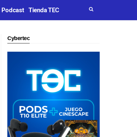
Podcast
Tienda TEC
Cybertec