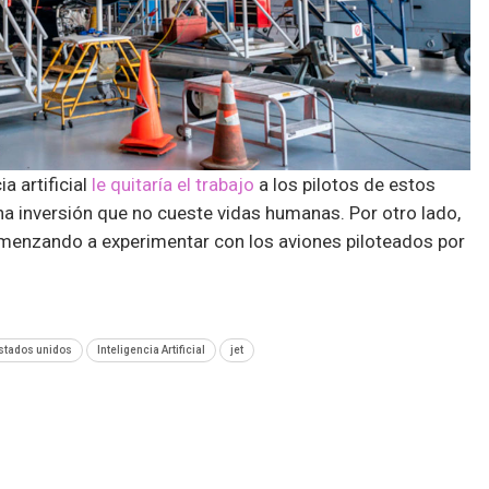
a artificial
le quitaría el trabajo
a los pilotos de estos
na inversión que no cueste vidas humanas. Por otro lado,
omenzando a experimentar con los aviones piloteados por
stados unidos
Inteligencia Artificial
jet
SIGUIENTE NOTA
PlayStation Plus revela grandes videojuegos para