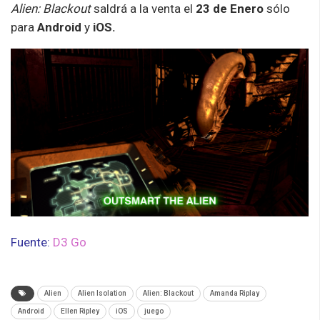
Alien: Blackout
saldrá a la venta el
23 de Enero
sólo
para
Android
y
iOS.
Fuente:
D3 Go
Alien
Alien Isolation
Alien: Blackout
Amanda Riplay
Android
Ellen Ripley
iOS
juego