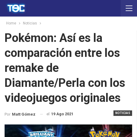
Home
Noticias
Pokémon: Así es la
comparación entre los
remake de
Diamante/Perla con los
videojuegos originales
NOTICIAS
el
19 Ago 2021
Por
Matt Gómez