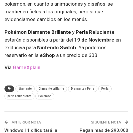
pokémon, en cuanto a animaciones y diseños, se
mantienen fieles a los originales, pero sí que
evidenciamos cambios en los menús.
Pokémon Diamante Brillante
y
Perla Reluciente
estarán disponibles a partir del
19 de Noviembre
en
exclusiva para
Nintendo Switch.
Ya podemos
reservarlo en la
eShop
a un precio de 60$.
Vía
GameXplain
diamante
Diamante brillante
Diamante y Perla
Perla
perla relusciente
Pokémon
ANTERIOR NOTA
SIGUIENTE NOTA
Windows 11 dificultará la
Pagan más de 290.000