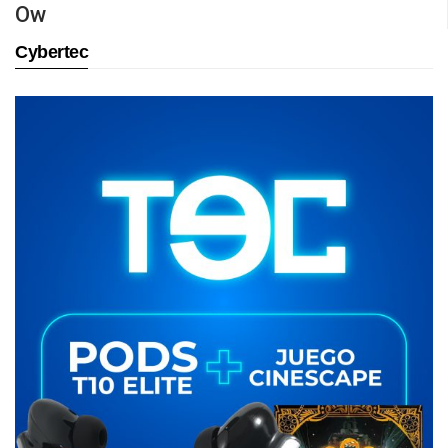
Ow
Cybertec