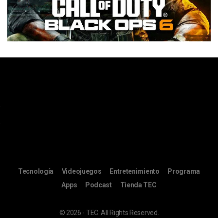
Tecnología
Videojuegos
Entretenimiento
Programa
Apps
Podcast
Tienda TEC
© 2026 - TEC. All Rights Reserved.