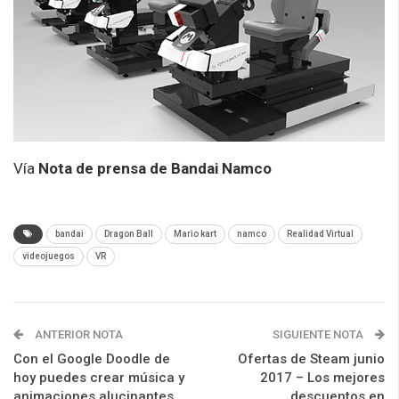
Vía
Nota de prensa de Bandai Namco
bandai
Dragon Ball
Mario kart
namco
Realidad Virtual
videojuegos
VR
ANTERIOR NOTA
SIGUIENTE NOTA
Con el Google Doodle de
Ofertas de Steam junio
hoy puedes crear música y
2017 – Los mejores
animaciones alucinantes
descuentos en