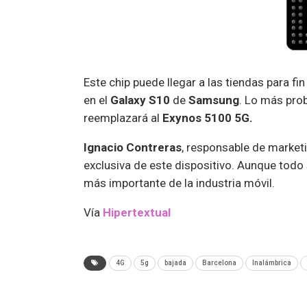
Este chip puede llegar a las tiendas para f
en el
Galaxy S10
de
Samsung
. Lo más prob
reemplazará al
Exynos 5100 5G.
Ignacio Contreras
, responsable de market
exclusiva de este dispositivo. Aunque todo s
más importante de la industria móvil.
Vía
Hipertextual
4G
5g
bajada
Barcelona
Inalámbrica