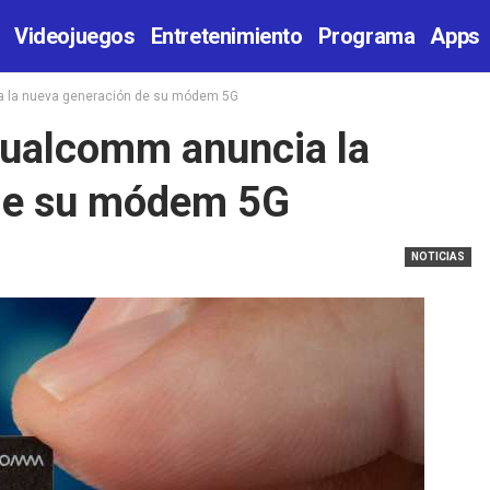
Videojuegos
Entretenimiento
Programa
Apps
 la nueva generación de su módem 5G
ualcomm anuncia la
de su módem 5G
NOTICIAS