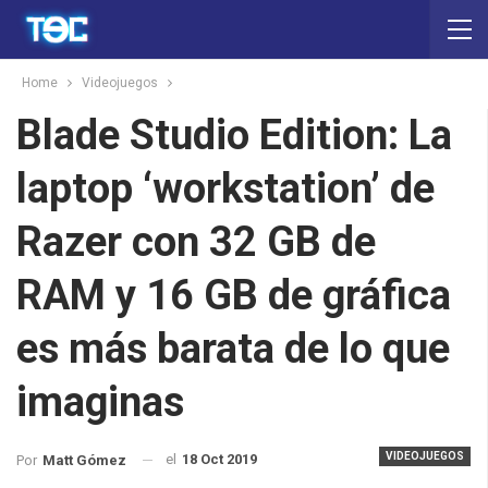
Home
Videojuegos
Blade Studio Edition: La
laptop ‘workstation’ de
Razer con 32 GB de
RAM y 16 GB de gráfica
es más barata de lo que
imaginas
VIDEOJUEGOS
el
18 Oct 2019
Por
Matt Gómez