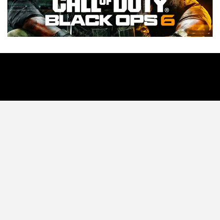
Tecnología
Videojuegos
Entretenimiento
Programa
Apps
Podcast
Tienda TEC
© 2026 - TEC. All Rights Reserved.