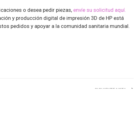
licaciones o desea pedir piezas,
envíe su solicitud aquí.
ación y producción digital de impresión 3D de HP está
tos pedidos y apoyar a la comunidad sanitaria mundial.
SIGUIENTE NOTA
nto
Nintendo donó miles de mascarillas para la lucha
ra
contra el Covid-19