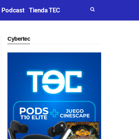
Podcast
Tienda TEC
Cybertec