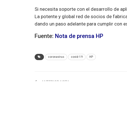
Si necesita soporte con el desarrollo de ap
La potente y global red de socios de fabric
dando un paso adelante para cumplir con es
Fuente:
Nota de prensa HP
coronavirus
covid-19
HP
ANTERIOR NOTA
El fundador de ‘Aliexpress’ donará equipamie
médico a Perú y al resto de Latinoamérica pa
combatir la crisis del coronavirus