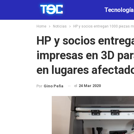
Tecnología
Home
Noticias
HP y socios entregan 1000 piezas m
HP y socios entreg
impresas en 3D par
en lugares afectad
el
24 Mar 2020
Por
Gino Peña