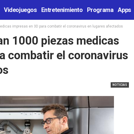
Videojuegos
Entretenimiento
Programa
Apps
edicas impresas en 3D para combatir el coronavirus en lugares afectados
an 1000 piezas medicas
a combatir el coronavirus
os
NOTICIAS