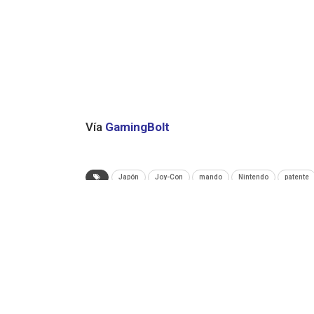
Vía
GamingBolt
Japón
Joy-Con
mando
Nintendo
patente
ANTERIOR NOTA
Dark Souls: Un streamer completó el videoju
sin recibir un solo punto de daño