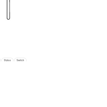
Stylus
Switch
SIGUIENTE NOTA
ego
Netflix: En los siguientes tres meses se estrenarán
21 películas del Studio Ghibli (Cronograma)