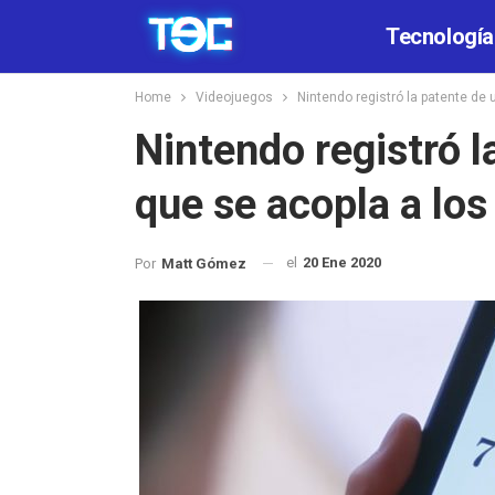
Tecnología
Home
Videojuegos
Nintendo registró la patente de 
Nintendo registró l
que se acopla a lo
el
20 Ene 2020
Por
Matt Gómez