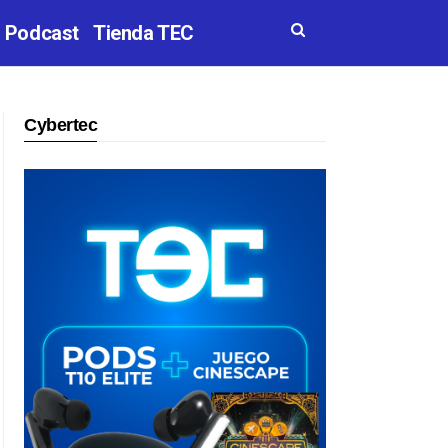
Podcast
Tienda TEC
Cybertec