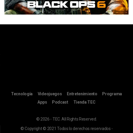
Tecnología
Videojuegos
Entretenimiento
Programa
Apps
Podcast
Tienda TEC
© 2026 - TEC. All Rights Reserved.
© Copyright © 2021 Todos lo derechos reservados -