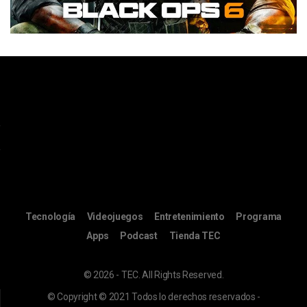
Tecnología
Videojuegos
Entretenimiento
Programa
Apps
Podcast
Tienda TEC
© 2026 - TEC. All Rights Reserved.
© Copyright © 2021 Todos lo derechos reservados -