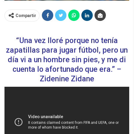
Compartir
“Una vez lloré porque no tenía
zapatillas para jugar fútbol, pero un
día vi a un hombre sin pies, y me di
cuenta lo afortunado que era.” –
Zidenine Zidane