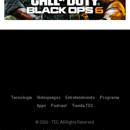
Tecnología
Videojuegos
Entretenimiento
Programa
Apps
Podcast
Tienda TEC
© 2026 - TEC. All Rights Reserved.