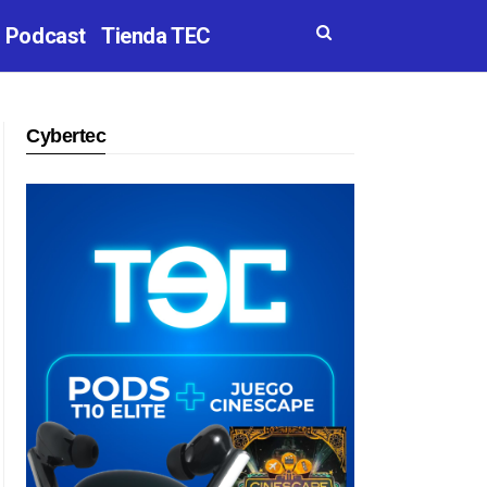
Podcast
Tienda TEC
Cybertec