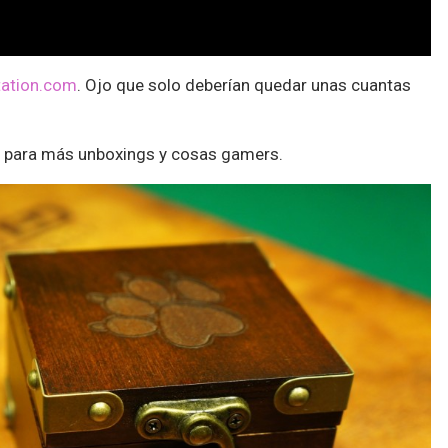
tation.com
. Ojo que solo deberían quedar unas cuantas
para más unboxings y cosas gamers.