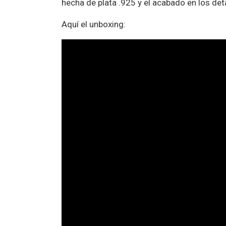
hecha de plata .925 y el acabado en los de
Aquí el unboxing: