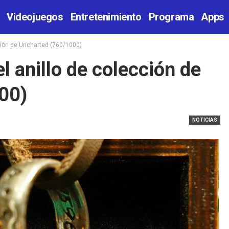
Videojuegos
Entretenimiento
Programa
Apps
cción de Uncharted (760/1000)
l anillo de colección de
00)
NOTICIAS