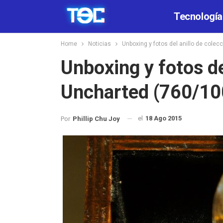
Tecnología
Home
Noticias
Unboxing y fotos del anillo de cole
Unboxing y fotos de
Uncharted (760/10
el
18 Ago 2015
Por
Phillip Chu Joy