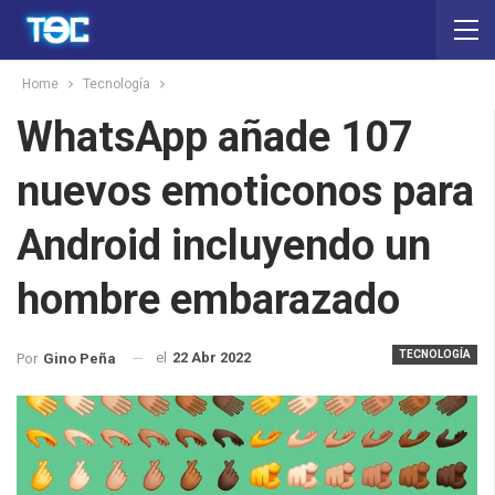
Home
Tecnología
WhatsApp añade 107
nuevos emoticonos para
Android incluyendo un
hombre embarazado
TECNOLOGÍA
el
22 Abr 2022
Por
Gino Peña