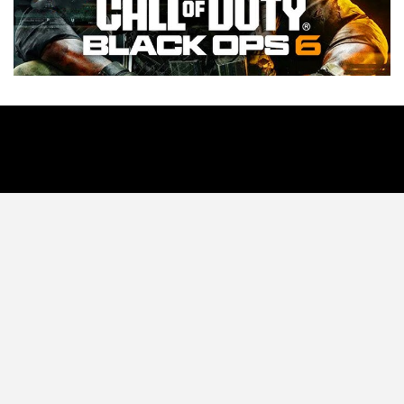
Tecnología
Videojuegos
Entretenimiento
Programa
Apps
Podcast
Tienda TEC
© 2026 - TEC. All Rights Reserved.