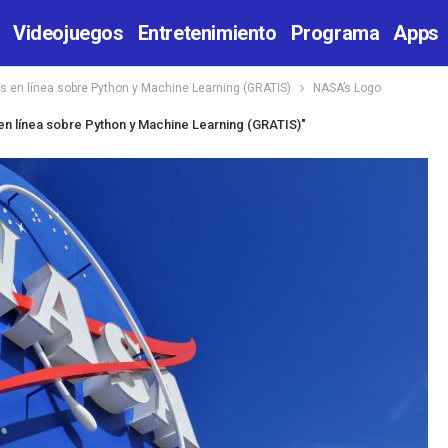
Videojuegos
Entretenimiento
Programa
Apps
s en línea sobre Python y Machine Learning (GRATIS)
NASA’s Logo
en línea sobre Python y Machine Learning (GRATIS)"