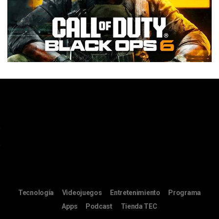
Tecnología
Videojuegos
Entretenimiento
Programa
Apps
Podcast
Tienda TEC