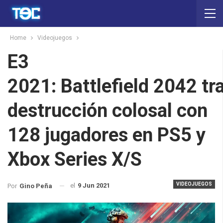
Home
Videojuegos
E3
2021: Battlefield 2042 trai
destrucción colosal con
128 jugadores en PS5 y
Xbox Series X/S
VIDEOJUEGOS
el
9 Jun 2021
Por
Gino Peña