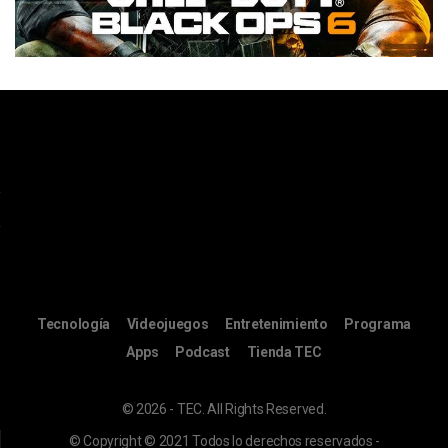
Tecnología
Videojuegos
Entretenimiento
Programa
Apps
Podcast
Tienda TEC
© 2026 - TEC. All Rights Reserved.
© Copyright © 2021 Todos lo derechos reservados -