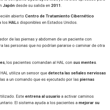
en
Japón
desde su salida en
2011
.
recién abierto
Centro de Tratamiento Cibernético
a los
HAL
s disponibles en Estados Unidos.
edor de las piernas y abdomen de un paciente con
a las personas que no podrían pararse o caminar de otra
jes
, los pacientes comandan al HAL con
sus mentes
.
, HAL utiliza un sensor que
detecta las señales nerviosas
idas a un comando que es ejecutado por las
piernas
ilizado. Este
entrena al usuario
a activar caminos
ntario. El sistema ayuda a los pacientes a
mejorar su