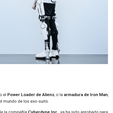
o el
Power Loader de Aliens
, o la
armadura de Iron Man
,
l mundo de los exo-suits.
 de la compañía
Cyberdyne Inc.
, ya ha sido aprobado para