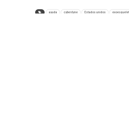
ayuda
cyberdyne
Estados unidos
exoesquele
ANTERIOR NOTA
Uno de los smartphone gama alta más esper
fue filtrado: HTC U12
Tecnología
Videojuegos
Entretenimiento
P
© 2026 - TEC. All Rights Reserved.