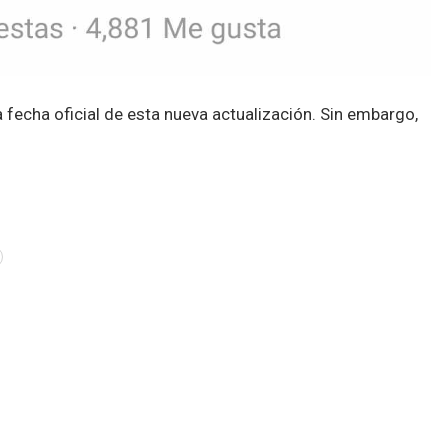
 fecha oficial de esta nueva actualización. Sin embargo,
SIGUIENTE NOTA
mbat
Microsoft le gana a la FTC sobre la adquisición de
Activision Blizzard y la CMA quiere negociar
acuerdo