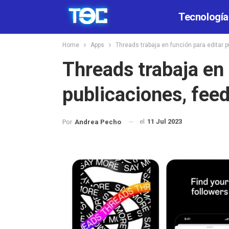
Tecnología
Home
Apps
Threads trabaja en función para editar 
Threads trabaja en 
publicaciones, fee
el
11 Jul 2023
Por
Andrea Pecho