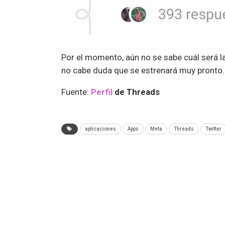
Por el momento, aún no se sabe cuál será la
no cabe duda que se estrenará muy pronto.
Fuente:
Perfil
de Threads
aplicaciones
Apps
Meta
Threads
Twitter
ANTERIOR NOTA
Homelander de The Boys llegará a Mortal Ko
1 y Call of Duty