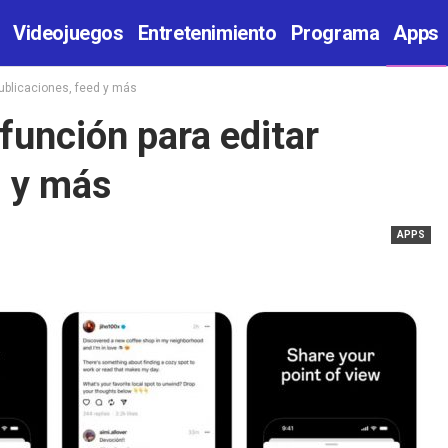
Videojuegos
Entretenimiento
Programa
Apps
publicaciones, feed y más
función para editar
d y más
APPS