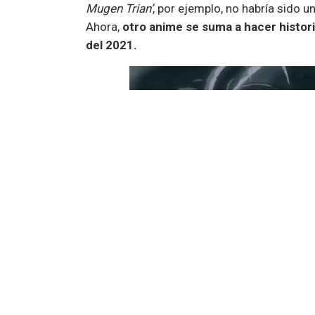
Mugen Trian’
, por ejemplo, no habría sido u
Ahora,
otro anime se suma a hacer histori
del 2021.
La información llega gracias a
Parrot Analy
demanda de audiencia global. De esta form