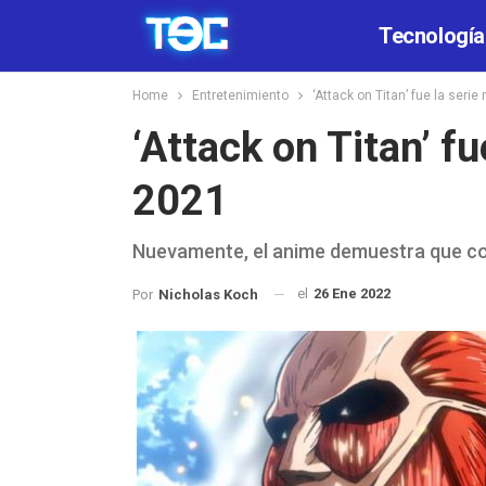
Tecnología
Home
Entretenimiento
‘Attack on Titan’ fue la seri
‘Attack on Titan’ fu
2021
Nuevamente, el anime demuestra que co
el
26 Ene 2022
Por
Nicholas Koch