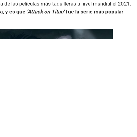
na de las películas más taquilleras a nivel mundial el 2021.
a, y es que
‘Attack on Titan’
fue la serie más popular
tic
, firma que llevó a cabo un análisis respecto a la
a, concluyeron que
‘
Attack on Titan’
fue la serie más