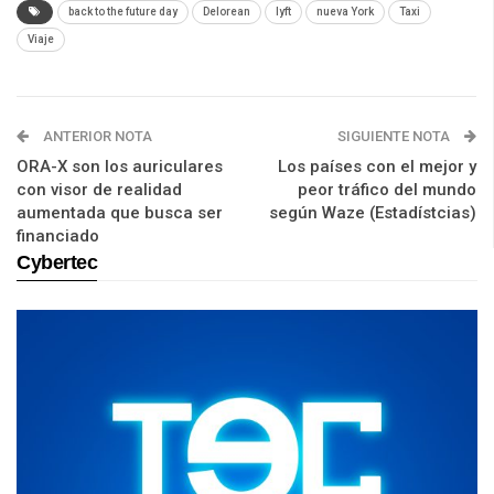
back to the future day
Delorean
lyft
nueva York
Taxi
Viaje
ANTERIOR NOTA
SIGUIENTE NOTA
ORA-X son los auriculares
Los países con el mejor y
con visor de realidad
peor tráfico del mundo
aumentada que busca ser
según Waze (Estadístcias)
financiado
Cybertec