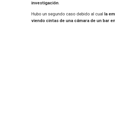
investigación
.
Hubo un segundo caso debido al cual
la em
viendo cintas de una cámara de un bar e
Can
@swannsecurity
please tel
access the CCTV cameras from a
Anyone recognise th
— The Obscure Br
En ese caso,
Swann dijo que ambos client
contraseña
. Naturalmente, este es una ex