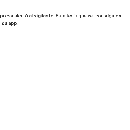
presa alertó al vigilante
. Este tenía que ver con
alguien
n su app
.
l me why both our smart devices can reliably
 pub. Moreover, who's viewing our cameras?
e pub?
pic.twitter.com/LSfUIfF1FE
ewer (@Battwave)
May 30, 2018
es probablemente utilizaban el mismo nombre y
plicación sumamente dudosa. Sin ninguna sorpresa,
la