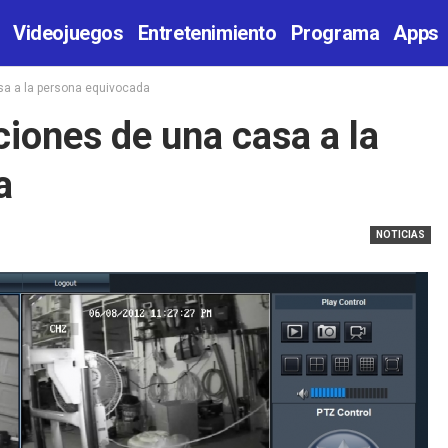
Videojuegos
Entretenimiento
Programa
Apps
sa a la persona equivocada
iones de una casa a la
a
NOTICIAS