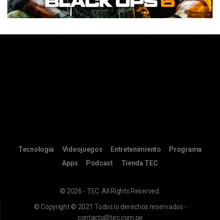
Tecnología
Videojuegos
Entretenimiento
Programa
Apps
Podcast
Tienda TEC
© 2026 - TEC. All Rights Reserved.
© Copyright © 2021 Todos lo derechos reservados -
contacto@tec.com.pe