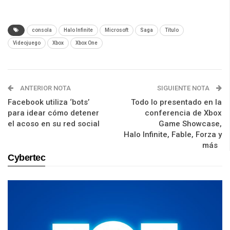
consola
Halo Infinite
Microsoft
Saga
Título
Videojuego
Xbox
Xbox One
ANTERIOR NOTA
SIGUIENTE NOTA
Facebook utiliza ‘bots’
Todo lo presentado en la
para idear cómo detener
conferencia de Xbox
el acoso en su red social
Game Showcase,
Halo Infinite, Fable, Forza y
más
Cybertec