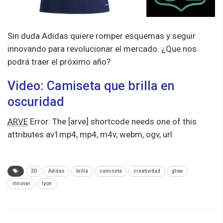
Sin duda Adidas quiere romper esquemas y seguir
innovando para revolucionar el mercado. ¿Que nos
podrá traer el próximo año?
Video: Camiseta que brilla en
oscuridad
ARVE
Error: The [arve] shortcode needs one of this
attributes av1mp4, mp4, m4v, webm, ogv, url
3D
Adidas
brilla
camiseta
creatividad
glow
innovar
lyon