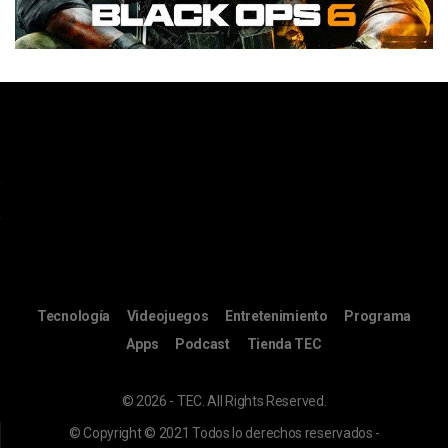
Tecnología
Videojuegos
Entretenimiento
Programa
Apps
Podcast
Tienda TEC
© 2026 - TEC. All Rights Reserved.
© Copyright © 2021 Todos lo derechos reservados -