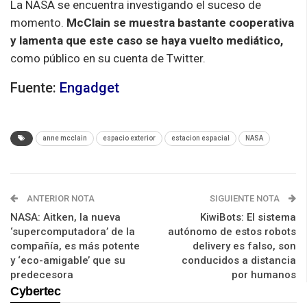
La NASA se encuentra investigando el suceso de
momento.
McClain se muestra bastante cooperativa
y lamenta que este caso se haya vuelto
mediático
,
como público en su cuenta de Twitter.
Fuente:
Engadget
anne mcclain
espacio exterior
estacion espacial
NASA
ANTERIOR NOTA
SIGUIENTE NOTA
NASA: Aitken, la nueva
KiwiBots: El sistema
‘supercomputadora’ de la
autónomo de estos robots
compañía, es más potente
delivery es falso, son
y ‘eco-amigable’ que su
conducidos a distancia
predecesora
por humanos
Cybertec