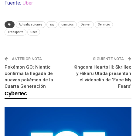
Fuente:
Uber
Actualizaciones
app
cambios
Denver
Servicio
Transporte
Uber
ANTERIOR NOTA
SIGUIENTE NOTA
Pokémon GO: Niantic
Kingdom Hearts III: Skrillex
confirma la llegada de
y Hikaru Utada presentan
nuevos pokémon de la
el videoclip de ‘Face My
Cuarta Generación
Fears’
Cybertec