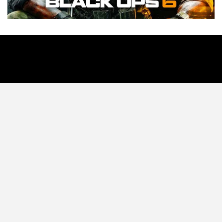
Tecnología
Videojuegos
Entretenimiento
Programa
Apps
Podcast
Tienda TEC
© 2026 - TEC. All Rights Reserved.
© Copyright © 2021 Todos lo derechos reservados -
contacto@tec.com.pe