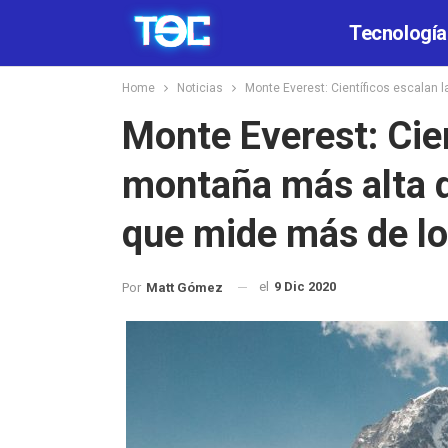
Tecnología
Home
Noticias
Monte Everest: Científicos escalan
Monte Everest: Cien
montaña más alta 
que mide más de l
el
9 Dic 2020
Por
Matt Gómez