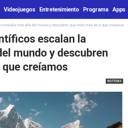
Videojuegos
Entretenimiento
Programa
Apps
 la montaña más alta del mundo y descubren que mide más de lo que creíamos
tíficos escalan la
del mundo y descubren
o que creíamos
NOTICIAS