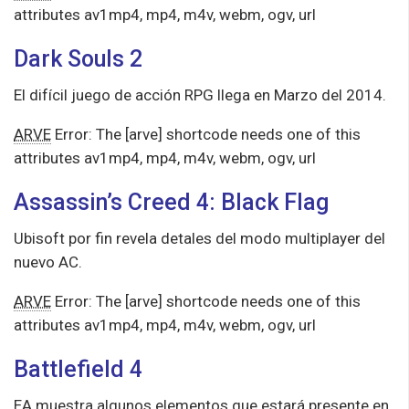
attributes av1mp4, mp4, m4v, webm, ogv, url
Dark Souls 2
El difícil juego de acción RPG llega en Marzo del 2014.
ARVE
Error: The [arve] shortcode needs one of this
attributes av1mp4, mp4, m4v, webm, ogv, url
Assassin’s Creed 4: Black Flag
Ubisoft por fin revela detales del modo multiplayer del
nuevo AC.
ARVE
Error: The [arve] shortcode needs one of this
attributes av1mp4, mp4, m4v, webm, ogv, url
Battlefield 4
EA muestra algunos elementos que estará presente en