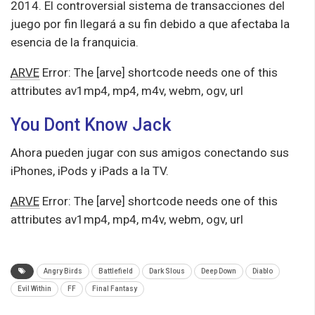
2014. El controversial sistema de transacciones del
juego por fin llegará a su fin debido a que afectaba la
esencia de la franquicia.
ARVE
Error: The [arve] shortcode needs one of this
attributes av1mp4, mp4, m4v, webm, ogv, url
You Dont Know Jack
Ahora pueden jugar con sus amigos conectando sus
iPhones, iPods y iPads a la TV.
ARVE
Error: The [arve] shortcode needs one of this
attributes av1mp4, mp4, m4v, webm, ogv, url
Angry Birds
Battlefield
Dark Slous
Deep Down
Diablo
Evil Within
FF
Final Fantasy