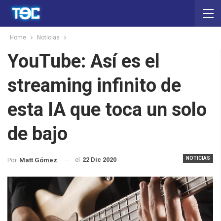
Home
Noticias
YouTube: Así es el
streaming infinito de
esta IA que toca un solo
de bajo
NOTICIAS
el
22 Dic 2020
Por
Matt Gómez