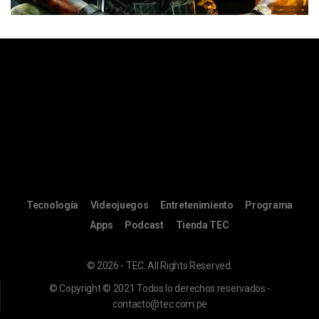
Tecnología
Videojuegos
Entretenimiento
Programa
Apps
Podcast
Tienda TEC
© 2026 - TEC. All Rights Reserved.
© Copyright © 2021 Todos lo derechos reservados -
contacto@tec.com.pe