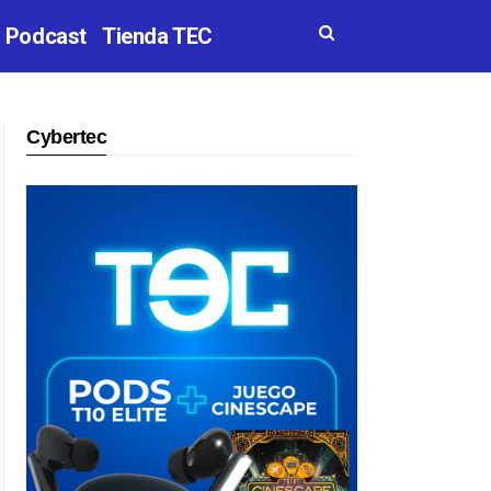
Podcast
Tienda TEC
Cybertec