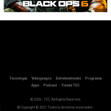
Tecnología
Videojuegos
Entretenimiento
Programa
Apps
Podcast
Tienda TEC
© 2026 - TEC. All Rights Reserved.
© Copyright © 2021 Todos lo derechos reservados -