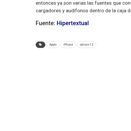
entonces ya son varias las fuentes que co
cargadores y audífonos dentro de la caja 
Fuente:
Hipertextual
Apple
iPhone
iphone 12
ANTERIOR NOTA
TikTok suspende operaciones en Hong Kong 
Estados Unidos estaría cerca de prohibirla en
territorio