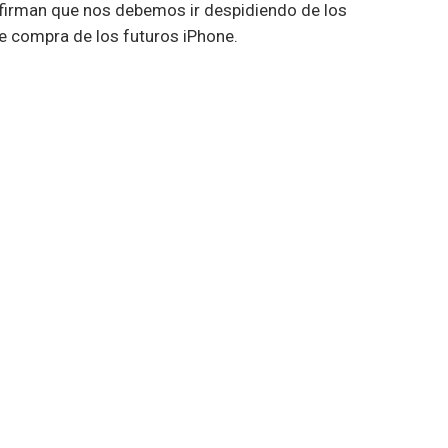
nfirman que nos debemos ir despidiendo de los
de compra de los futuros iPhone.
SIGUIENTE NOTA
y
HUAWEI Y FAMILY: aprovecha la
 su
pantalla FullView de estos smartphones