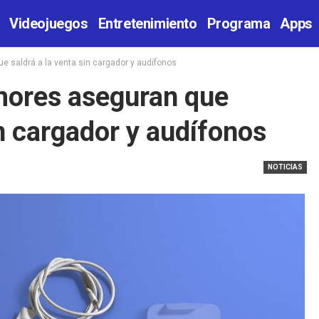
Videojuegos
Entretenimiento
Programa
Apps
e saldrá a la venta sin cargador y audífonos
mores aseguran que
in cargador y audífonos
NOTICIAS