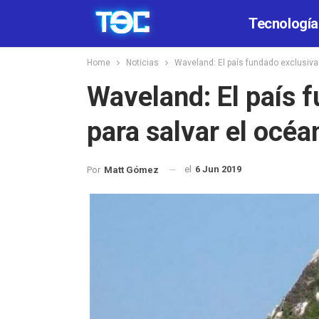
Tecnología
Home
Noticias
Waveland: El país fundado exclusiv
Waveland: El país 
para salvar el océa
el
6 Jun 2019
Por
Matt Gómez