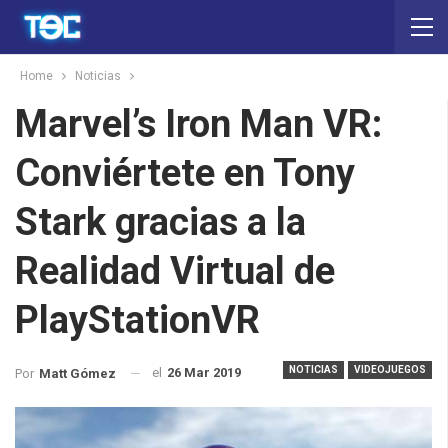
Home
Noticias
Marvel’s Iron Man VR:
Conviértete en Tony
Stark gracias a la
Realidad Virtual de
PlayStationVR
NOTICIAS
VIDEOJUEGOS
el
26 Mar 2019
Por
Matt Gómez