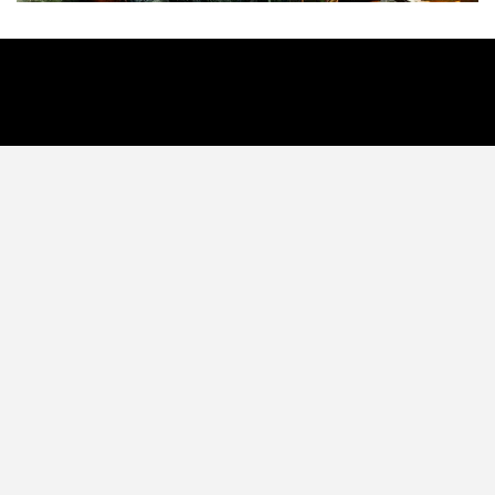
Tecnología
Videojuegos
Entretenimiento
Programa
Apps
Podcast
Tienda TEC
© 2026 - TEC. All Rights Reserved.
© Copyright © 2021 Todos lo derechos reservados -
contacto@tec.com.pe