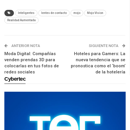
Inteligentes
lentes de contacto
mojo
Mojo Vision
Realidad Aumentada
ANTERIOR NOTA
SIGUIENTE NOTA
Moda Digital: Compañías
Hoteles para Gamers: La
venden prendas 3D para
nueva tendencia que se
colocarlas en tus fotos de
pronostica como el ‘boom’
redes sociales
de la hotelería
Cybertec