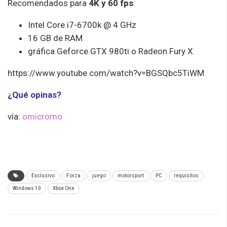
Recomendados para
4K y 60 fps
:
Intel Core i7-6700k @ 4 GHz
16 GB de RAM
gráfica Geforce GTX 980ti o Radeon Fury X.
https://www.youtube.com/watch?v=BGSQbc5TiWM
¿Qué opinas?
vía:
omicromo
Exclusivo
Forza
juego
motorsport
PC
requisitos
Windows 10
Xbox One