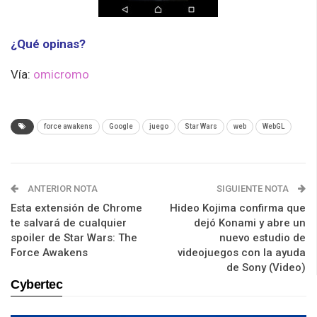
¿Qué opinas?
Vía:
omicromo
force awakens
Google
juego
Star Wars
web
WebGL
ANTERIOR NOTA
SIGUIENTE NOTA
Esta extensión de Chrome
Hideo Kojima confirma que
te salvará de cualquier
dejó Konami y abre un
spoiler de Star Wars: The
nuevo estudio de
Force Awakens
videojuegos con la ayuda
de Sony (Video)
Cybertec