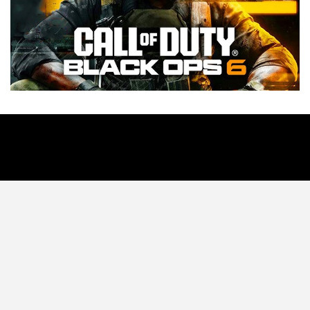
Tecnología
Videojuegos
Entretenimiento
Programa
Apps
Podcast
Tienda TEC